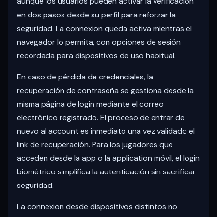
aunque los usuarios pueden activar la verificación
en dos pasos desde su perfil para reforzar la
seguridad. La connexion queda activa mientras el
navegador lo permita, con opciones de sesión
recordada para dispositivos de uso habitual.
En caso de pérdida de credenciales, la
recuperación de contraseña se gestiona desde la
misma página de login mediante el correo
electrónico registrado. El proceso de entrar de
nuevo al account es inmediato una vez validado el
link de recuperación. Para los jugadores que
acceden desde la app o la application móvil, el login
biométrico simplifica la autenticación sin sacrificar
seguridad.
La connexion desde dispositivos distintos no