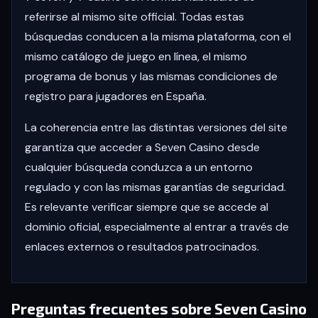
referirse al mismo site official. Todas estas
búsquedas conducen a la misma plataforma, con el
mismo catálogo de juego en línea, el mismo
programa de bonus y las mismas condiciones de
registro para jugadores en España.
La coherencia entre las distintas versiones del site
garantiza que acceder a Seven Casino desde
cualquier búsqueda conduzca a un entorno
regulado y con las mismas garantías de seguridad.
Es relevante verificar siempre que se accede al
dominio oficial, especialmente al entrar a través de
enlaces externos o resultados patrocinados.
Preguntas frecuentes sobre Seven Casino