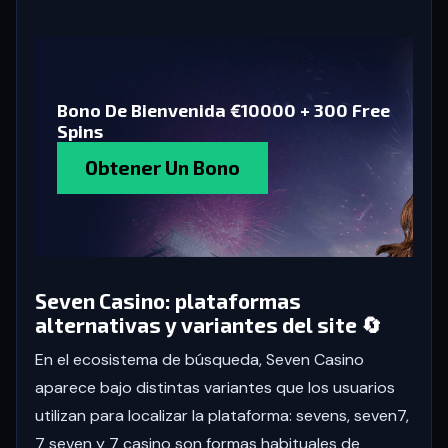
Bono De Bienvenida €10000 + 300 Free
Spins
Obtener Un Bono
Seven Casino: plataformas
alternativas y variantes del site 🔄
En el ecosistema de búsqueda, Seven Casino
aparece bajo distintas variantes que los usuarios
utilizan para localizar la plataforma: sevens, seven7,
7 seven y 7 casino son formas habituales de