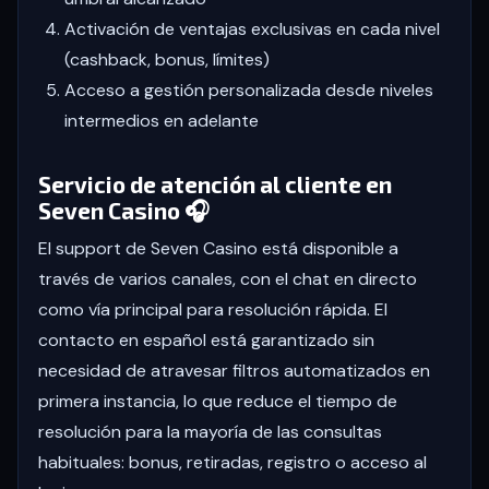
Activación de ventajas exclusivas en cada nivel
(cashback, bonus, límites)
Acceso a gestión personalizada desde niveles
intermedios en adelante
Servicio de atención al cliente en
Seven Casino 🎧
El support de Seven Casino está disponible a
través de varios canales, con el chat en directo
como vía principal para resolución rápida. El
contacto en español está garantizado sin
necesidad de atravesar filtros automatizados en
primera instancia, lo que reduce el tiempo de
resolución para la mayoría de las consultas
habituales: bonus, retiradas, registro o acceso al