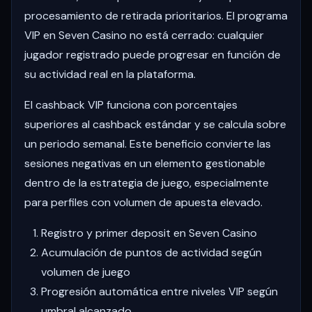
procesamiento de retirada prioritarios. El programa
VIP en Seven Casino no está cerrado: cualquier
jugador registrado puede progresar en función de
su actividad real en la plataforma.
El cashback VIP funciona con porcentajes
superiores al cashback estándar y se calcula sobre
un periodo semanal. Este beneficio convierte las
sesiones negativas en un elemento gestionable
dentro de la estrategia de juego, especialmente
para perfiles con volumen de apuesta elevado.
Registro y primer deposit en Seven Casino
Acumulación de puntos de actividad según
volumen de juego
Progresión automática entre niveles VIP según
umbral alcanzado