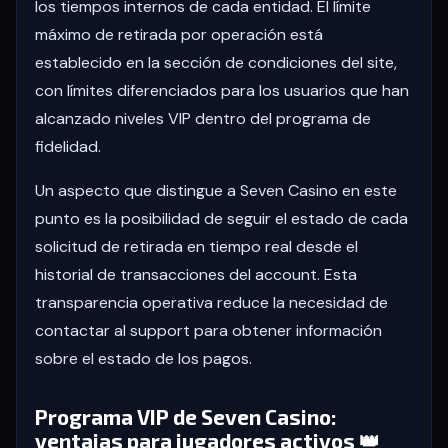
los tiempos internos de cada entidad. El límite
máximo de retirada por operación está
establecido en la sección de condiciones del site,
con límites diferenciados para los usuarios que han
alcanzado niveles VIP dentro del programa de
fidelidad.
Un aspecto que distingue a Seven Casino en este
punto es la posibilidad de seguir el estado de cada
solicitud de retirada en tiempo real desde el
historial de transacciones del account. Esta
transparencia operativa reduce la necesidad de
contactar al support para obtener información
sobre el estado de los pagos.
Programa VIP de Seven Casino:
ventajas para jugadores activos 👑