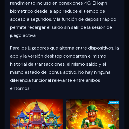
rendimiento incluso en conexiones 4G. El login
biométrico desde la app reduce el tiempo de
acceso a segundos, y la función de deposit rápido
permite recargar el saldo sin salir de la sesión de
juego activa.
Para los jugadores que alterna entre dispositivos, la
app y la versión desktop comparten el mismo
historial de transacciones, el mismo saldo y el
mismo estado del bonus activo. No hay ninguna
diferencia funcional relevante entre ambos
entornos.