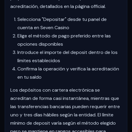
acreditación, detallados en la página official.
Selecciona "Depositar" desde tu panel de
cuenta en Seven Casino
Elige el método de pago preferido entre las
opciones disponibles
Introduce el importe del deposit dentro de los
límites establecidos
Confirma la operación y verifica la acreditación
en tu saldo
Los depósitos con cartera electrónica se
acreditan de forma casi instantánea, mientras que
las transferencias bancarias pueden requerir entre
uno y tres días hábiles según la entidad. El límite
mínimo de deposit varía según el método elegido
pero se mantiene en rangos accesibles para