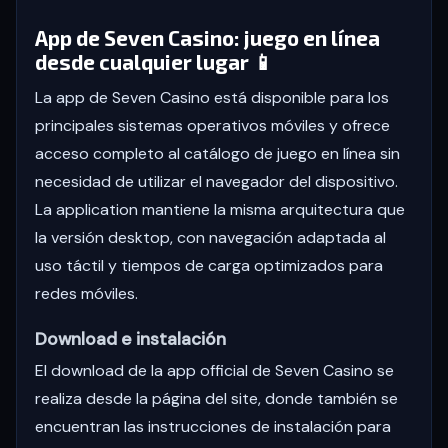
App de Seven Casino: juego en línea
desde cualquier lugar 📱
La app de Seven Casino está disponible para los
principales sistemas operativos móviles y ofrece
acceso completo al catálogo de juego en línea sin
necesidad de utilizar el navegador del dispositivo.
La application mantiene la misma arquitectura que
la versión desktop, con navegación adaptada al
uso táctil y tiempos de carga optimizados para
redes móviles.
Download e instalación
El download de la app official de Seven Casino se
realiza desde la página del site, donde también se
encuentran las instrucciones de instalación para