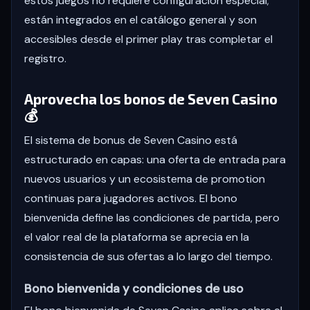
estos juegos no requiere configuración especial;
están integrados en el catálogo general y son
accesibles desde el primer play tras completar el
registro.
Aprovecha los bonos de Seven Casino
💰
El sistema de bonus de Seven Casino está
estructurado en capas: una oferta de entrada para
nuevos usuarios y un ecosistema de promotion
continuas para jugadores activos. El bono
bienvenida define las condiciones de partida, pero
el valor real de la plataforma se aprecia en la
consistencia de sus ofertas a lo largo del tiempo.
Bono bienvenida y condiciones de uso