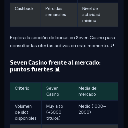
Cashback
Pérdidas
Nivel de
semanales
actividad
mínimo
Explora la sección de bonus en Seven Casino para
consultar las ofertas activas en este momento. 🔎
Seven Casino frente al mercado:
puntos fuertes 📊
Criterio
Seven
Media del
Casino
mercado
Volumen
Muy alto
Medio (1000–
de slot
(+3000
2000)
disponibles
títulos)