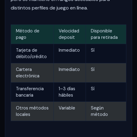
distintos perfiles de juego en línea.
Método de
Velocidad
Disponible
pago
deposit
para retirada
Tarjeta de
Inmediato
Sí
débito/crédito
Cartera
Inmediato
Sí
electrónica
Transferencia
1–3 días
Sí
bancaria
hábiles
Otros métodos
Variable
Según
locales
método