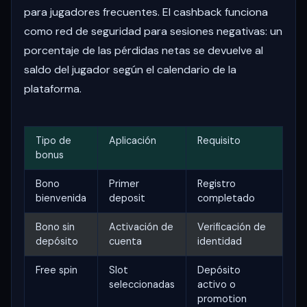
para jugadores frecuentes. El cashback funciona
como red de seguridad para sesiones negativas: un
porcentaje de las pérdidas netas se devuelve al
saldo del jugador según el calendario de la
plataforma.
Tipo de
Aplicación
Requisito
bonus
Bono
Primer
Registro
bienvenida
deposit
completado
Bono sin
Activación de
Verificación de
depósito
cuenta
identidad
Free spin
Slot
Depósito
seleccionadas
activo o
promotion